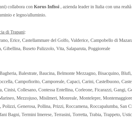
ani) collabora con
Korus Infissi
, azienda leader in Italia con una realtà
lluminio e legno/alluminio.
cia di Trapani
:
rano, Erice, Castellammare del Golfo, Valderice, Campobello di Mazara,
, Gibellina, Buseto Palizzolo, Vita, Salaparuta, Poggioreale
e, Bagheria, Balestrate, Baucina, Belmonte Mezzagno, Bisacquino, Bluf
ccella, Campofiorito, Camporeale, Capaci, Carini, Castelbuono, Casteld
, Cinisi, Collesano, Contessa Entellina, Corleone, Ficarazzi, Gangi, Ge
di, Marineo, Mezzojuso, Misilmeri, Monreale, Montelepre, Montemaggio
si, Polizzi, Generosa, Pollina, Prizzi, Roccamena, Roccapalumba, San 
fani Bagni, Termini Imerese, Terrasini, Torretta, Trabia, Trappeto, Ustic