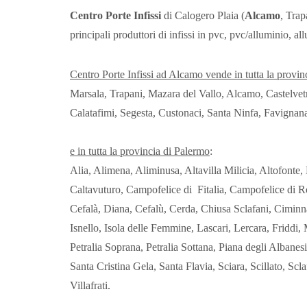
Centro Porte Infissi
di Calogero Plaia (
Alcamo
, Trap
principali produttori di infissi in pvc, pvc/alluminio, a
Centro Porte Infissi ad Alcamo vende in tutta la provin
Marsala, Trapani, Mazara del Vallo, Alcamo, Castelvet
Calatafimi, Segesta, Custonaci, Santa Ninfa, Favignana
e in tutta la provincia di Palermo
:
Alia, Alimena, Aliminusa, Altavilla Milicia, Altofont
Caltavuturo, Campofelice di Fitalia, Campofelice di Ro
Cefalà, Diana, Cefalù, Cerda, Chiusa Sclafani, Ciminna
Isnello, Isola delle Femmine, Lascari, Lercara, Frid
Petralia Soprana, Petralia Sottana, Piana degli Albane
Santa Cristina Gela, Santa Flavia, Sciara, Scillato, Scla
Villafrati.