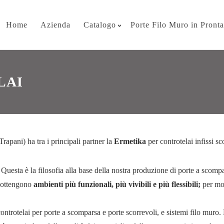
Home
Azienda
Catalogo
Porte Filo Muro in Pront
LAI
apani) ha tra i principali partner la
Ermetika
per controtelai infissi sc
 Questa è la filosofia alla base della nostra produzione di porte a scompar
i ottengono
ambienti più funzionali, più vivibili e più flessibili;
per mol
 controtelai per porte a scomparsa e porte scorrevoli, e sistemi filo mur