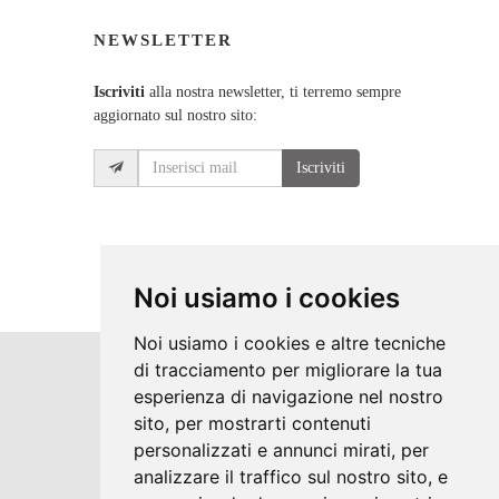
NEWSLETTER
Iscriviti
alla nostra newsletter, ti terremo sempre
aggiornato sul nostro sito:
Iscriviti
Noi usiamo i cookies
Noi usiamo i cookies e altre tecniche
di tracciamento per migliorare la tua
Copyrights © 2026 Centro Porte e Infissi di
esperienza di navigazione nel nostro
sito, per mostrarti contenuti
Calogero Plaia Tutti i diritti riservati.
personalizzati e annunci mirati, per
Partita Iva: 05873970825 /
analizzare il traffico sul nostro sito, e
Privacy e Cookie Policy